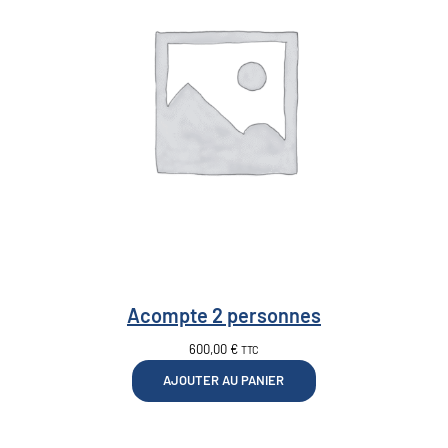
(
M
a
i
s
o
n
d
e
s
M
o
Acompte 2 personnes
n
t
600,00
€
TTC
s
AJOUTER AU PANIER
d
'
O